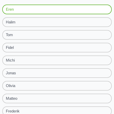
Eren
Halim
Tom
Fidel
Michi
Jonas
Olivia
Matteo
Frederik