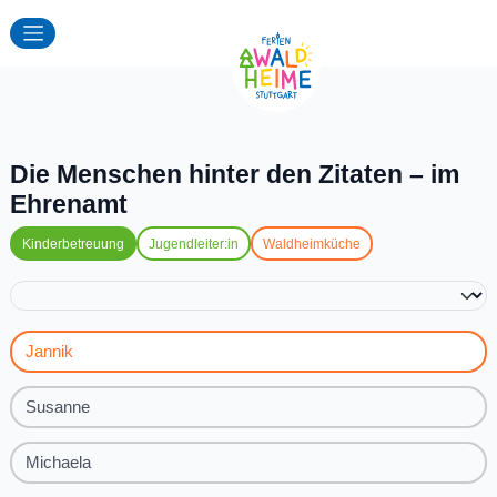
Die Menschen hinter den Zitaten – im
Ehrenamt
Kinderbetreuung
Jugendleiter:in
Waldheimküche
Testimonial auswählen
Jannik
Susanne
Michaela